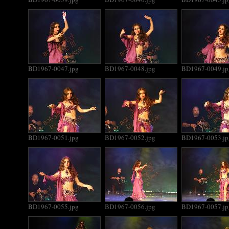
BD1967-0047.jpg
BD1967-0048.jpg
BD1967-0049.jp
BD1967-0051.jpg
BD1967-0052.jpg
BD1967-0053.jp
BD1967-0055.jpg
BD1967-0056.jpg
BD1967-0057.jp