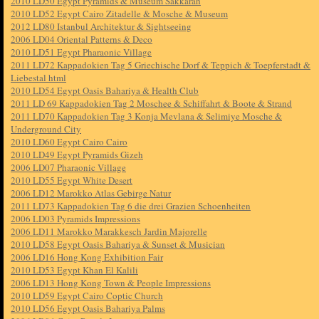
2010 LD50 Egypt Pyramids & Museum Sakkarah
2010 LD52 Egypt Cairo Zitadelle & Mosche & Museum
2012 LD80 Istanbul Architektur & Sightseeing
2006 LD04 Oriental Patterns & Deco
2010 LD51 Egypt Pharaonic Village
2011 LD72 Kappadokien Tag 5 Griechische Dorf & Teppich & Toepferstadt &
Liebestal html
2010 LD54 Egypt Oasis Bahariya & Health Club
2011 LD 69 Kappadokien Tag 2 Moschee & Schiffahrt & Boote & Strand
2011 LD70 Kappadokien Tag 3 Konja Mevlana & Selimiye Mosche &
Underground City
2010 LD60 Egypt Cairo Cairo
2010 LD49 Egypt Pyramids Gizeh
2006 LD07 Pharaonic Village
2010 LD55 Egypt White Desert
2006 LD12 Marokko Atlas Gebirge Natur
2011 LD73 Kappadokien Tag 6 die drei Grazien Schoenheiten
2006 LD03 Pyramids Impressions
2006 LD11 Marokko Marakkesch Jardin Majorelle
2010 LD58 Egypt Oasis Bahariya & Sunset & Musician
2006 LD16 Hong Kong Exhibition Fair
2010 LD53 Egypt Khan El Kalili
2006 LD13 Hong Kong Town & People Impressions
2010 LD59 Egypt Cairo Coptic Church
2010 LD56 Egypt Oasis Bahariya Palms