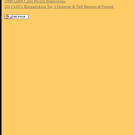
2006 LD06 Cairo People Impressions
2011 LD71 Kappadokien Tag 4 Goereme & Tuff Haeuser & Feental