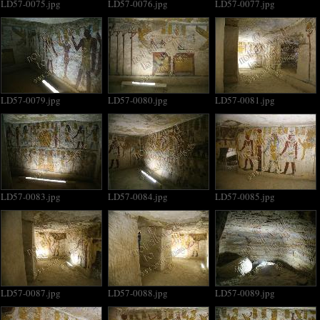
LD57-0075.jpg
LD57-0076.jpg
LD57-0077.jpg
LD57-0079.jpg
LD57-0080.jpg
LD57-0081.jpg
LD57-0083.jpg
LD57-0084.jpg
LD57-0085.jpg
LD57-0087.jpg
LD57-0088.jpg
LD57-0089.jpg