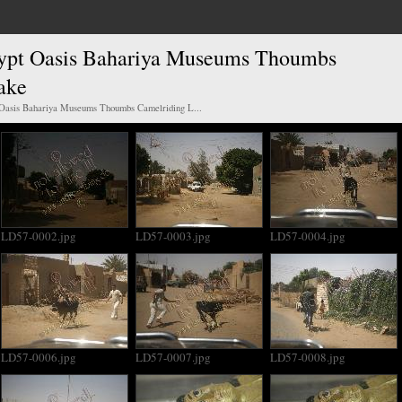
ypt Oasis Bahariya Museums Thoumbs
ake
Oasis Bahariya Museums Thoumbs Camelriding L...
LD57-0002.jpg
LD57-0003.jpg
LD57-0004.jpg
LD57-0006.jpg
LD57-0007.jpg
LD57-0008.jpg