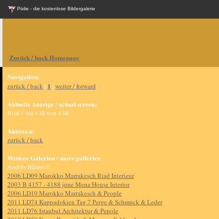
Pixlie - die kostenlose Bildergalerie
Zurück / back Homepage
Navigation:
1
zurück / back
|
|
weiter / forward
Aktuelle Anzeige / actual screen:
Bild 1 bis 430 von 430
Aktionen:
zurück / back
Weitere Galerien / more galleries:
Andrés Bilder ©
2006 LD09 Marokko Marrakesch Riad Interieur
2003 B 4157 - 4188 june Mena House Interior
2006 LD10 Marokko Marrakesch & People
2011 LD74 Kappadokien Tag 7 Perge & Schmuck & Leder
2011 LD76 Istanbul Architektur & Pepole