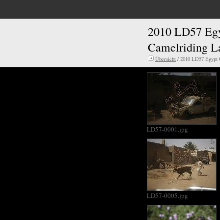
2010 LD57 Eg
Camelriding L
Übersicht
/ 2010 LD57 Egypt 
LD57-0001.jpg
LD57-0005.jpg