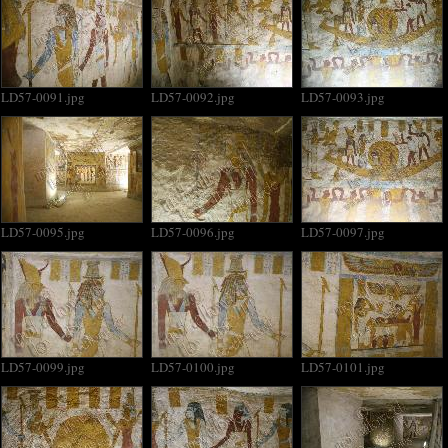
LD57-0091.jpg
LD57-0092.jpg
LD57-0093.jpg
LD57-0095.jpg
LD57-0096.jpg
LD57-0097.jpg
LD57-0099.jpg
LD57-0100.jpg
LD57-0101.jpg