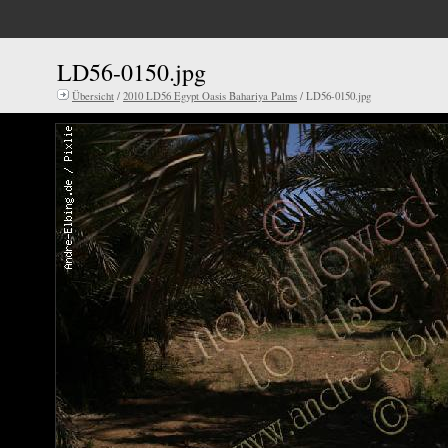
LD56-0150.jpg
Übersicht
/
2010 LD56 Egypt Oasis Bahariya Palms
/ LD56-0150.jpg