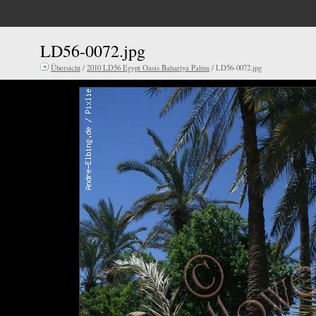
LD56-0072.jpg
Übersicht
/
2010 LD56 Egypt Oasis Bahariya Palms
/ LD56-0072.jpg