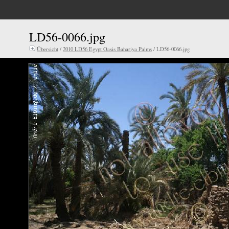
LD56-0066.jpg
Übersicht
/
2010 LD56 Egypt Oasis Bahariya Palms
/ LD56-0066.jpg