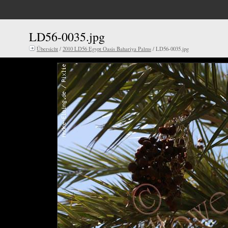
LD56-0035.jpg
Übersicht
/
2010 LD56 Egypt Oasis Bahariya Palms
/ LD56-0035.jpg