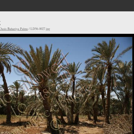
g
Oasis Bahariya Palms
/ LD56-0027.jpg