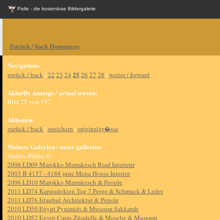
Pixlie - die kostenlose Bildergalerie
Zurück / back Homepage
Navigation:
25
zurück / back
|
22
23
24
26
27
28
|
weiter / forward
Aktuelle Anzeige / actual screen:
Bild 25 von 157
Aktionen:
zurück / back
|
speichern
|
originalgr�sse
Weitere Galerien / more galleries:
Andrés Bilder ©
2006 LD09 Marokko Marrakesch Riad Interieur
2003 B 4157 - 4188 june Mena House Interior
2006 LD10 Marokko Marrakesch & People
2011 LD74 Kappadokien Tag 7 Perge & Schmuck & Leder
2011 LD76 Istanbul Architektur & Pepole
2010 LD50 Egypt Pyramids & Museum Sakkarah
2010 LD52 Egypt Cairo Zitadelle & Mosche & Museum