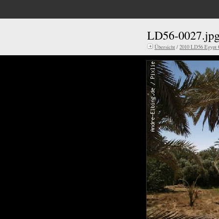
LD56-0027.jp
Übersicht
/
2010 LD56 Egypt 