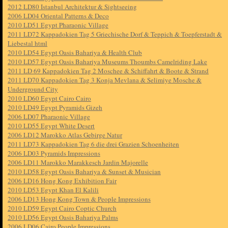
2012 LD80 Istanbul Architektur & Sightseeing
2006 LD04 Oriental Patterns & Deco
2010 LD51 Egypt Pharaonic Village
2011 LD72 Kappadokien Tag 5 Griechische Dorf & Teppich & Toepferstadt &
Liebestal html
2010 LD54 Egypt Oasis Bahariya & Health Club
2010 LD57 Egypt Oasis Bahariya Museums Thoumbs Camelriding Lake
2011 LD 69 Kappadokien Tag 2 Moschee & Schiffahrt & Boote & Strand
2011 LD70 Kappadokien Tag 3 Konja Mevlana & Selimiye Mosche &
Underground City
2010 LD60 Egypt Cairo Cairo
2010 LD49 Egypt Pyramids Gizeh
2006 LD07 Pharaonic Village
2010 LD55 Egypt White Desert
2006 LD12 Marokko Atlas Gebirge Natur
2011 LD73 Kappadokien Tag 6 die drei Grazien Schoenheiten
2006 LD03 Pyramids Impressions
2006 LD11 Marokko Marakkesch Jardin Majorelle
2010 LD58 Egypt Oasis Bahariya & Sunset & Musician
2006 LD16 Hong Kong Exhibition Fair
2010 LD53 Egypt Khan El Kalili
2006 LD13 Hong Kong Town & People Impressions
2010 LD59 Egypt Cairo Coptic Church
2010 LD56 Egypt Oasis Bahariya Palms
2006 LD06 Cairo People Impressions