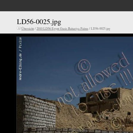
LD56-0025.jpg
Übersicht
/
2010 LD56 Egypt Oasis Bahariya Palms
/ LD56-0025.jpg