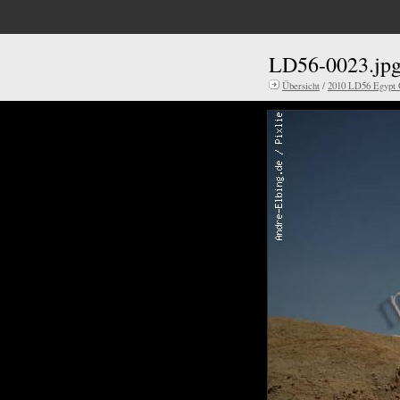
LD56-0023.jp
Übersicht
/
2010 LD56 Egypt 