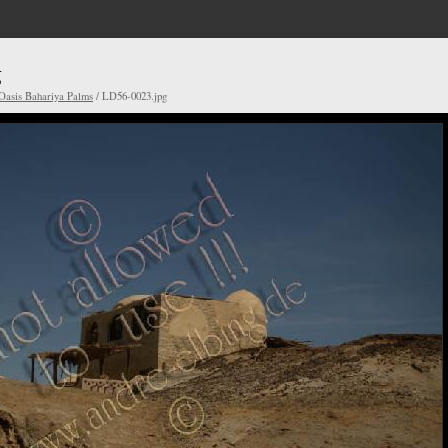
g
Oasis Bahariya Palms
/ LD56-0023.jpg