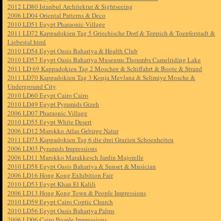
2012 LD80 Istanbul Architektur & Sightseeing
2006 LD04 Oriental Patterns & Deco
2010 LD51 Egypt Pharaonic Village
2011 LD72 Kappadokien Tag 5 Griechische Dorf & Teppich & Toepferstadt &
Liebestal html
2010 LD54 Egypt Oasis Bahariya & Health Club
2010 LD57 Egypt Oasis Bahariya Museums Thoumbs Camelriding Lake
2011 LD 69 Kappadokien Tag 2 Moschee & Schiffahrt & Boote & Strand
2011 LD70 Kappadokien Tag 3 Konja Mevlana & Selimiye Mosche &
Underground City
2010 LD60 Egypt Cairo Cairo
2010 LD49 Egypt Pyramids Gizeh
2006 LD07 Pharaonic Village
2010 LD55 Egypt White Desert
2006 LD12 Marokko Atlas Gebirge Natur
2011 LD73 Kappadokien Tag 6 die drei Grazien Schoenheiten
2006 LD03 Pyramids Impressions
2006 LD11 Marokko Marakkesch Jardin Majorelle
2010 LD58 Egypt Oasis Bahariya & Sunset & Musician
2006 LD16 Hong Kong Exhibition Fair
2010 LD53 Egypt Khan El Kalili
2006 LD13 Hong Kong Town & People Impressions
2010 LD59 Egypt Cairo Coptic Church
2010 LD56 Egypt Oasis Bahariya Palms
2006 LD06 Cairo People Impressions