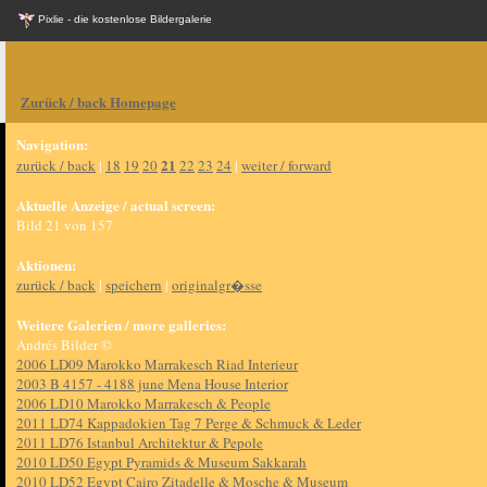
Pixlie - die kostenlose Bildergalerie
Zurück / back Homepage
Navigation:
21
zurück / back
|
18
19
20
22
23
24
|
weiter / forward
Aktuelle Anzeige / actual screen:
Bild 21 von 157
Aktionen:
zurück / back
|
speichern
|
originalgr�sse
Weitere Galerien / more galleries:
Andrés Bilder ©
2006 LD09 Marokko Marrakesch Riad Interieur
2003 B 4157 - 4188 june Mena House Interior
2006 LD10 Marokko Marrakesch & People
2011 LD74 Kappadokien Tag 7 Perge & Schmuck & Leder
2011 LD76 Istanbul Architektur & Pepole
2010 LD50 Egypt Pyramids & Museum Sakkarah
2010 LD52 Egypt Cairo Zitadelle & Mosche & Museum